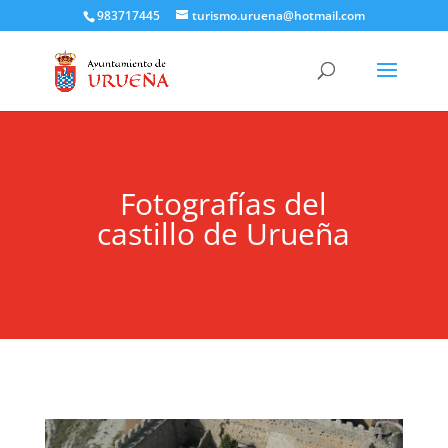
983717445
turismo.uruena@hotmail.com
Fotografías del
castillo de Urueña