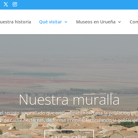
uestra historia
Qué visitar
Museos en Urueña
Com
Nuestra muralla
 recinto amurallado que originalmente cercaba la población en su
e de casi 7 hectáreas, de forma irregular, articulando la poblaci
Las murallas