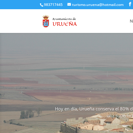
983717445
turismo.uruena@hotmail.com
N
Hoy en día, Urueña conserva el 80% del
una superfici