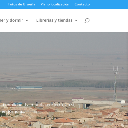
Fotos de Urueña
Plano localización
Contacto
er y dormir
Librerías y tiendas
 totalidad. La muralla encierra, en sí,
ón en torno a…