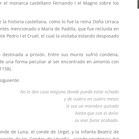
r el monarca castellano Fernando I el Magno sobre los
 la historia castellana, como lo fue la reina Doña Urraca
 antes mencionado o María de Padilla, que fue recluida en
nte Pedro I el Cruel, el cual la visitaba estando desposado
n destinada a prisión. Entre sus muros sufrió condena,
 de una forma peculiar al ser encontrado en amoríos con
1158).
siguiente:
No le den cosa ninguna donde pueda estar echado
y de cuatro en cuatro meses
le sea un miembro quitado
hasta que con el dolor
su vivir fuese acabado.
nde de Luna, el conde de Urgel, y la infanta Beatriz de
osesión de los Condes de Urueña , siendo residencia del