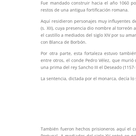
Fue mandado construir hacia el año 1060 po
restos de una antigua fortificación romana.
Aquí residieron personajes muy influyentes de
(s. XII), cuya presencia dio nombre al torreón
el castillo a mediados del siglo XIV por su ama
con Blanca de Borbón.
Por otra parte, esta fortaleza estuvo tambié
entre otros, el conde Pedro Vélez, que murió
una prima del rey Sancho III el Deseado (1157-
La sentencia, dictada por el monarca, decía lo 
También fueron hechos prisioneros aquí el co
Portugal. A mediados del siglo XV entró en p