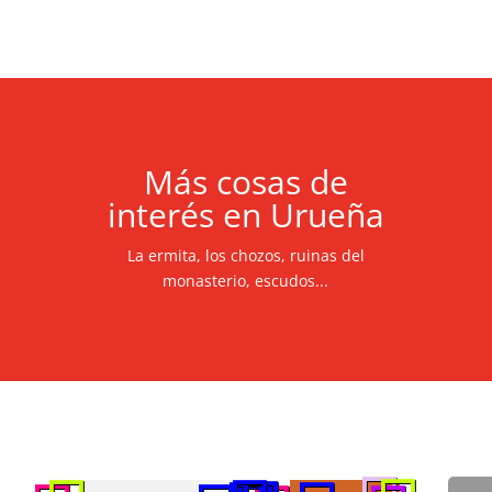
Más cosas de
interés en Urueña
La ermita, los chozos, ruinas del
monasterio, escudos...