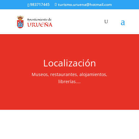
983717445
turismo.uruena@hotmail.com
Localización
Museos, restaurantes, alojamientos,
librerías....