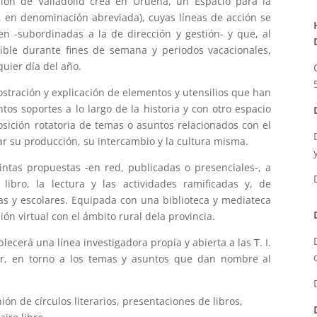
ción de Valladolid crea en Urueña, un Espacio para la
EA, en denominación abreviada), cuyas líneas de acción se
en -subordinadas a la de dirección y gestión- y que, al
ible durante fines de semana y periodos vacacionales,
uier día del año.
ostración y explicación de elementos y utensilios que han
ntos soportes a lo largo de la historia y con otro espacio
osición rotatoria de temas o asuntos relacionados con el
lar su producción, su intercambio y la cultura misma.
intas propuestas -en red, publicadas o presenciales-, a
 libro, la lectura y las actividades ramificadas y, de
tas y escolares. Equipada con una biblioteca y mediateca
n virtual con el ámbito rural dela provincia.
lecerá una línea investigadora propia y abierta a las T. I.
ior, en torno a los temas y asuntos que dan nombre al
ión de círculos literarios, presentaciones de libros,