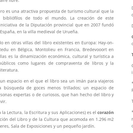
aire libre.
ibro es una atractiva propuesta de turismo cultural que la
 y bibliófilos de todo el mundo. La creación de este
iniciativa de la Diputación provincial que en 2007 fundó
de España, en la villa medieval de Urueña.
o en otras villas del libro existentes en Europa: Hay-on-
Redu en Bélgica, Montolieu en Francia, Bredevooort en
s es la dinamización económica, cultural y turística a
 públicos como lugares de compraventa de libros y la
iteratura.
 un espacio en el que el libro sea un imán para viajeros
la búsqueda de goces menos trillados; un espacio de
onas expertas o de curiosos, que han hecho del libro y
vir.
la Lectura, la Escritura y sus Aplicaciones) es el
corazón
ción del Libro y de la Cultura que acomoda en 1.296 m2
lleres, Sala de Exposiciones y un pequeño jardín.