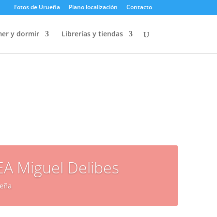
Fotos de Urueña
Plano localización
Contacto
er y dormir
Librerías y tiendas
EA Miguel Delibes
ueña