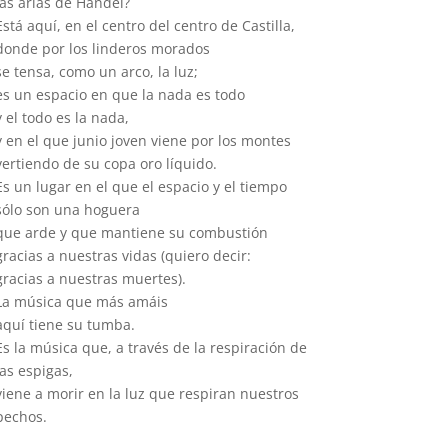
las arias de Händel?
Está aquí, en el centro del centro de Castilla,
donde por los linderos morados
se tensa, como un arco, la luz;
es un espacio en que la nada es todo
y el todo es la nada,
y en el que junio joven viene por los montes
vertiendo de su copa oro líquido.
Es un lugar en el que el espacio y el tiempo
sólo son una hoguera
que arde y que mantiene su combustión
gracias a nuestras vidas (quiero decir:
gracias a nuestras muertes).
La música que más amáis
aquí tiene su tumba.
Es la música que, a través de la respiración de
las espigas,
viene a morir en la luz que respiran nuestros
pechos.