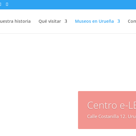
uestra historia
Qué visitar
Museos en Urueña
Com
Centro e-L
Calle Costanilla 12. Ur