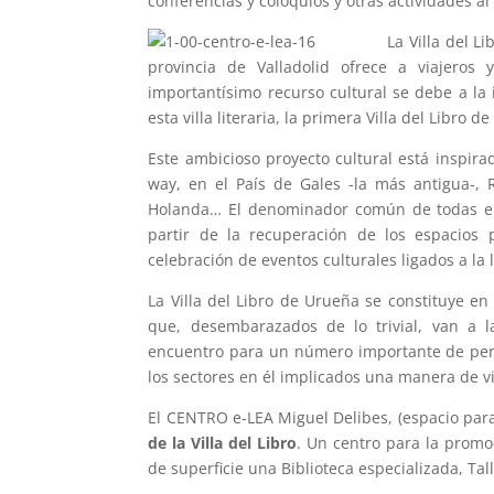
conferencias y coloquios y otras actividades al 
La Villa del L
provincia de Valladolid ofrece a viajeros
importantísimo recurso cultural se debe a la 
esta villa literaria, la primera Villa del Libro 
Este ambicioso proyecto cultural está inspirad
way, en el País de Gales -la más antigua-, 
Holanda… El denominador común de todas ella
partir de la recuperación de los espacios
celebración de eventos culturales ligados a la l
La Villa del Libro de Urueña se constituye en
que, desembarazados de lo trivial, van a 
encuentro para un número importante de pers
los sectores en él implicados una manera de vi
El CENTRO e-LEA Miguel Delibes, (espacio para 
de la Villa del Libro
. Un centro para la promo
de superficie una Biblioteca especializada, Ta