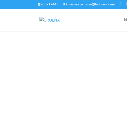
983717445
turismo.uruena@hotmail.com
N