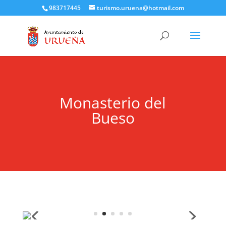
983717445
turismo.uruena@hotmail.com
Monasterio del
Bueso